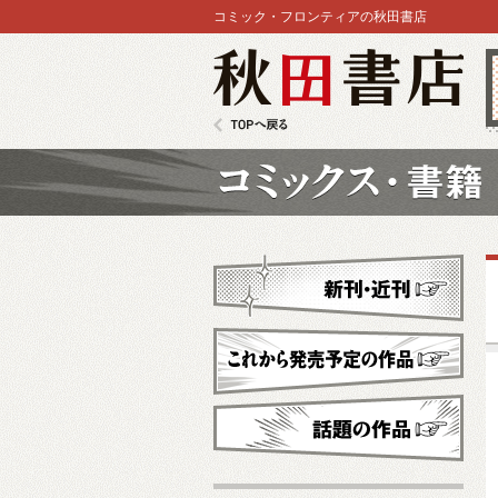
コミック・フロンティアの秋田書店
秋田書店
TOPへ戻る
コミックス
新刊・近刊
これから発売予定
話題の作品