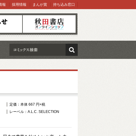
情報
採用情報
まんが賞
持ち込み窓口
オンラインショップ
検索
定価：本体 667 円+税
レーベル：A.L.C. SELECTION