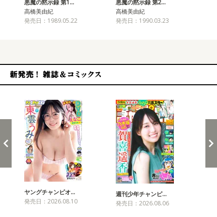
悪魔の黙示録 第1…
悪魔の黙示録 第2…
悪
高橋美由紀
高橋美由紀
高
発売日：1989.05.22
発売日：1990.03.23
発売
新発売！雑誌&コミックス
ヤングチャンピオ…
チャ
週刊少年チャンピ…
発売日：2026.08.10
発売
発売日：2026.08.06