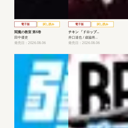
電子版
試し読み
電子版
試し読み
閻魔の教室 第6巻
チキン 「ドロップ…
田中優吏
井口達也 / 歳脇将…
発売日：2026.08.06
発売日：2026.08.06