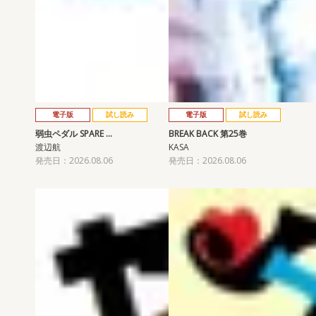
電子版
試し読み
電子版
試し読み
弱虫ペダル SPARE …
BREAK BACK 第25巻
渡辺航
KASA
発売日：2026.08.06
発売日：2026.08.06