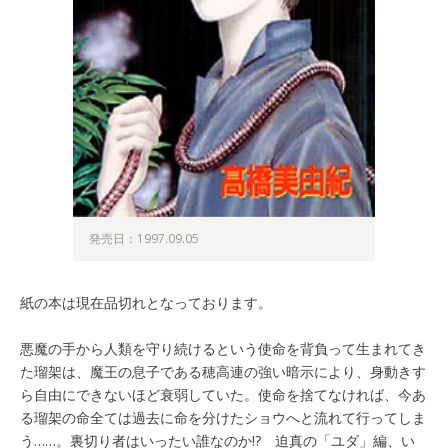
発売日：1997.09.05
紙の本は現在品切れとなっております。
悪魔の手から人類を守り続けるという使命を背負って生まれてき
た瑠架は、魔王の息子である穂高連の強い暗示により、身動きす
ら自由にできないほど衰弱していた。使命を捨てなければ、今あ
る瑠架の命全ては過去に命を分けたショウへと流れて行ってしま
う……。裏切り者はいったい誰なのか!? 迫真の「ユダ」編、い