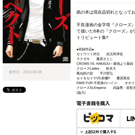
紙の本は現在品切れとなって
不良漫画の金字塔『クローズ』
て描いた8本の『クローズ』が
トリビュート集!!
●収録作品●
セトウツミ外伝 此元和津也
ラクガキ 藤原さとし
CROWS VS. HAKAIJU～最強より
クローズLadies 鈴木大
発売日：2016.06.08
鳳仙鉄の掟 平川哲弘
セイ＆セイヤVS.鈴蘭!! 桑原真也
FAKE FUR-不死身のハイジ- オオ
クローズSt.Emperor 武論尊・原哲夫
(協力)
電子書籍で購入