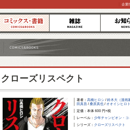
企業
コミックス
雑誌
お知らせ
クローズリスペクト
著者：
高橋ヒロシ
/
鈴木大（漫画
田真吾
/
桑原真也
/
オオイシヒロ
定価：本体 600 円+税
レーベル：
少年チャンピオン・コ
シリーズ：
クローズリスペクト