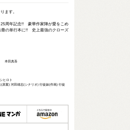
おります。
25周年記念!! 豪華作家陣が愛をこめ
1冊の単行本に!! 史上最強のクローズ
最凶 本田真吾
イシヒロト
(原案) 河田雄志(シナリオ) 行徒妹(作画) 行徒