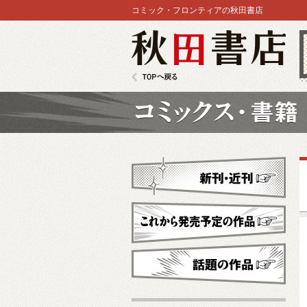
コミック・フロンティアの秋田書店
秋田書店
TOPへ戻る
コミックス
新刊・近刊
これから発売予定
話題の作品