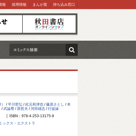
情報
採用情報
まんが賞
持ち込み窓口
オンラインショップ
検索
家）
/
平川哲弘
/
此元和津也
/
藤原さとし
/
本
ト
/
武論尊
/
原哲夫
/
河田雄志
/
行徒妹
ISBN：978-4-253-13175-9
ミックス・エクストラ