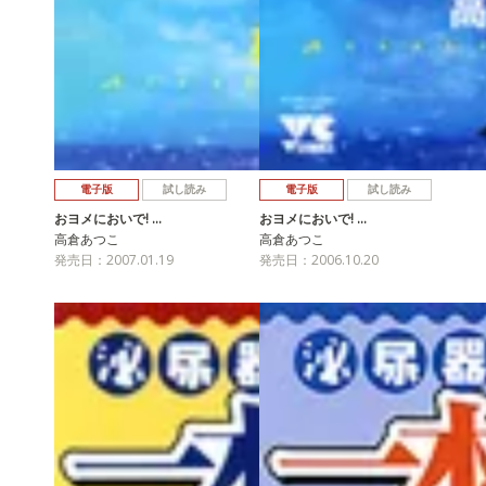
電子版
試し読み
電子版
試し読み
おヨメにおいで! …
おヨメにおいで! …
高倉あつこ
高倉あつこ
発売日：2007.01.19
発売日：2006.10.20