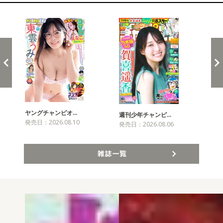
新発売！雑誌&コミックス
ヤングチャンピオ…
チャ
週刊少年チャンピ…
発売日：2026.08.10
発売
発売日：2026.08.06
雑誌一覧