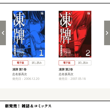
関連コミックス
戻る
進む
電子版
試し読み
電子版
試し読み
凍牌 第1巻
凍牌 第2巻
凍牌
志名坂高次
志名坂高次
志
発売日：2006.12.20
発売日：2007.05.18
発売