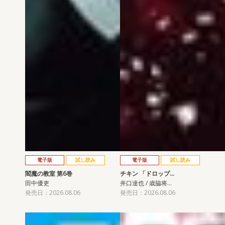
電子版
試し読み
電子版
試し読み
閻魔の教室 第6巻
チキン 「ドロップ…
田中優吏
井口達也 / 歳脇将…
発売日：2026.08.06
発売日：2026.08.06