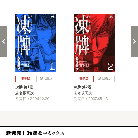
関連コミックス
戻る
進む
電子版
試し読み
電子版
試し読み
凍牌 第1巻
凍牌 第2巻
凍牌
志名坂高次
志名坂高次
志
発売日：2006.12.20
発売日：2007.05.18
発売