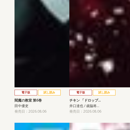
電子版
試し読み
電子版
試し読み
閻魔の教室 第6巻
チキン 「ドロップ…
田中優吏
井口達也 / 歳脇将…
発売日：2026.08.06
発売日：2026.08.06