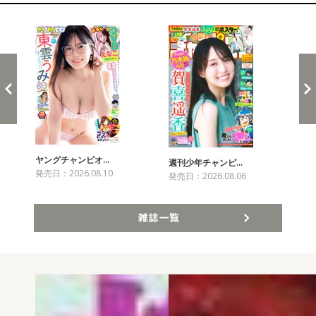
新発売！雑誌&コミックス
ヤングチャンピオ…
チャ
週刊少年チャンピ…
発売日：2026.08.10
発売
発売日：2026.08.06
雑誌一覧