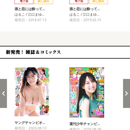
電子版
試し読み
電子版
試し読み
酒と恋には酔って…
酒と恋には酔って…
酒
はるこ / 江口まゆ…
はるこ / 江口まゆ…
はる
発売日：2018.07.13
発売日：2019.02.15
発売
新発売！雑誌&コミックス
ヤングチャンピオ…
チャ
週刊少年チャンピ…
発売日：2026.08.10
発売
発売日：2026.08.06