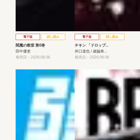
電子版
試し読み
電子版
試し読み
閻魔の教室 第6巻
チキン 「ドロップ…
田中優吏
井口達也 / 歳脇将…
発売日：2026.08.06
発売日：2026.08.06