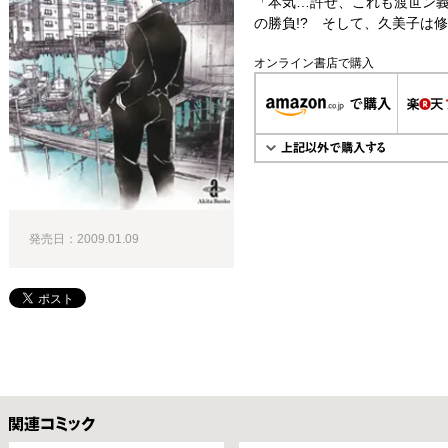
「本気…許せ、これも渡世ン義
の勝負!? そして、久美子は修
オンライン書店で購入
発売日：2009.01.09
関連コミックス