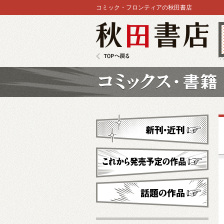
コミック・フロンティアの秋田書店
秋田書店
TOPへ戻る
コミックス
新刊・近刊
これから発売予定
話題の作品