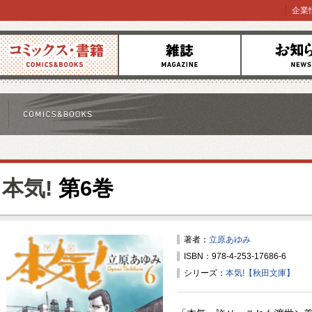
企業
コミックス
雑誌
お知らせ
本気!
第6巻
著者：
立原あゆみ
ISBN：978-4-253-17686-6
シリーズ：
本気!【秋田文庫】