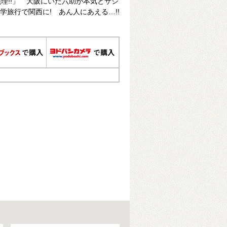
理!!」 大阪にいた六助が本気とサシ
学旅行で関西に! あん人にあえる…!!