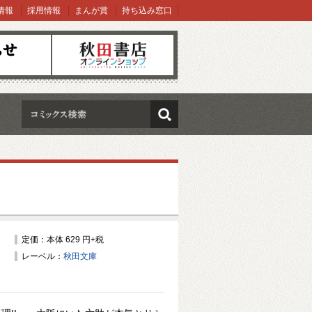
情報
採用情報
まんが賞
持ち込み窓口
オンラインショップ
検索
定価：本体 629 円+税
レーベル：
秋田文庫