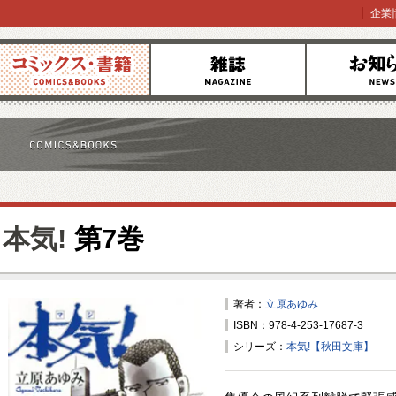
企業
コミックス
雑誌
お知らせ
本気!
第7巻
著者：
立原あゆみ
ISBN：978-4-253-17687-3
シリーズ：
本気!【秋田文庫】