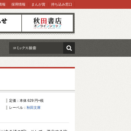
情報
採用情報
まんが賞
持ち込み窓口
オンラインショップ
検索
定価：本体 629 円+税
レーベル：
秋田文庫