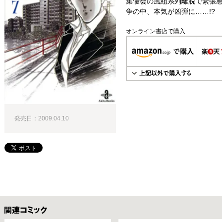
集優会の風組系列離脱で緊張感
争の中、本気が凶弾に……!?
オンライン書店で購入
発売日：2009.04.10
関連コミックス