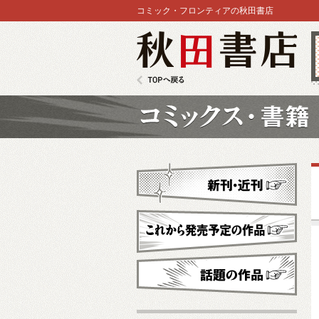
コミック・フロンティアの秋田書店
秋田書店
TOPへ戻る
コミックス
新刊・近刊
これから発売予定
話題の作品