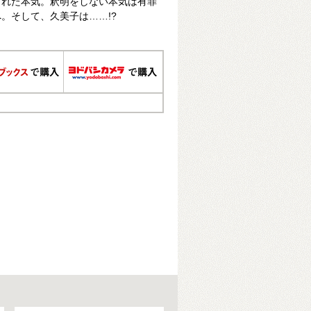
られた本気。釈明をしない本気は有罪
。そして、久美子は……!?