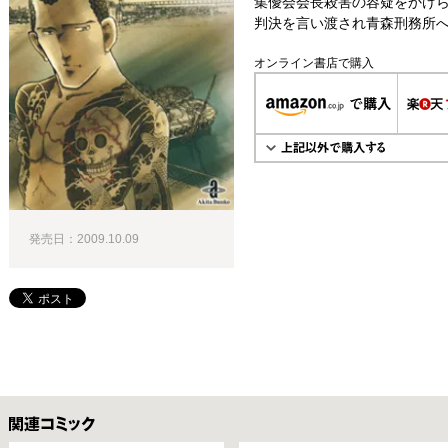
集優会会長殺害の容疑をかけ
判決を言い渡され青森刑務所へ
オンライン書店で購入
発売日：2009.10.09
関連コミックス