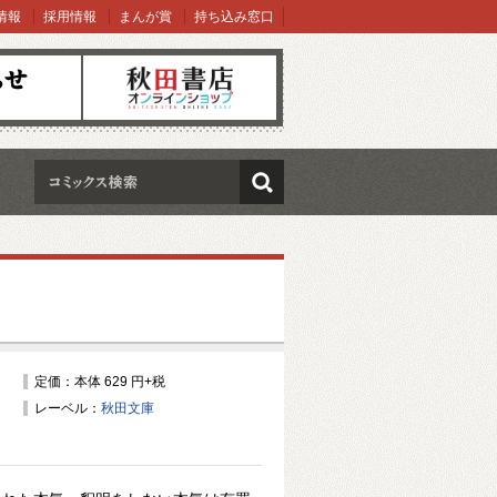
情報
採用情報
まんが賞
持ち込み窓口
オンラインショップ
検索
定価：本体 629 円+税
レーベル：
秋田文庫