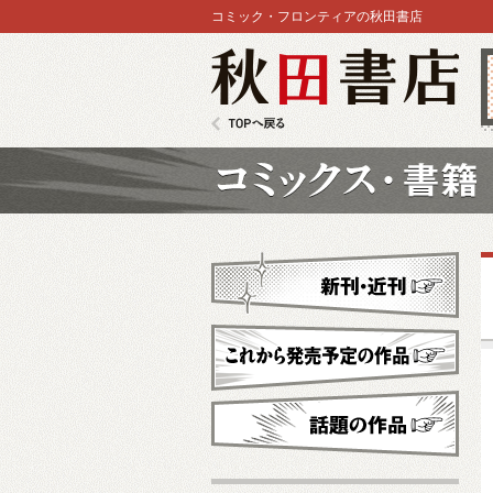
コミック・フロンティアの秋田書店
秋田書店
TOPへ戻る
コミックス
新刊・近刊
これから発売予定
話題の作品