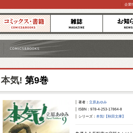
企業
コミックス
雑誌
お知らせ
本気!
第9巻
著者：
立原あゆみ
ISBN：978-4-253-17864-8
シリーズ：
本気!【秋田文庫】