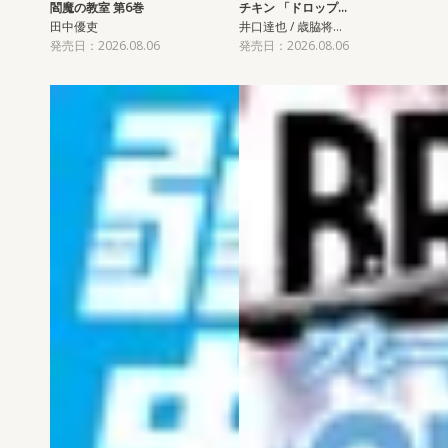
閻魔の教室 第6巻
チキン 「ドロップ…
田中優吏
井口達也 / 歳脇将…
発売日：2026.08.06
発売日：2026.08.06