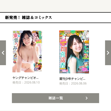
新発売！雑誌&コミックス
ヤングチャンピオ…
チャ
週刊少年チャンピ…
発売日：2026.08.10
発売
発売日：2026.08.06
雑誌一覧