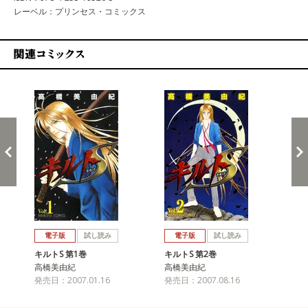
レーベル：プリンセス・コミックス
関連コミックス
戻る
進む
電子版
試し読み
電子版
試し読み
キルトS 第1巻
キルトS 第2巻
キル
高橋美由紀
高橋美由紀
高
発売日：2007.01.16
発売日：2007.08.16
発売