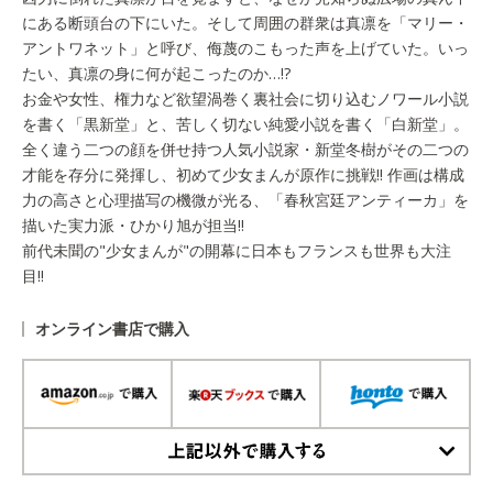
にある断頭台の下にいた。そして周囲の群衆は真凛を「マリー・
アントワネット」と呼び、侮蔑のこもった声を上げていた。いっ
たい、真凛の身に何が起こったのか…!?
お金や女性、権力など欲望渦巻く裏社会に切り込むノワール小説
を書く「黒新堂」と、苦しく切ない純愛小説を書く「白新堂」。
全く違う二つの顔を併せ持つ人気小説家・新堂冬樹がその二つの
才能を存分に発揮し、初めて少女まんが原作に挑戦!! 作画は構成
力の高さと心理描写の機微が光る、「春秋宮廷アンティーカ」を
描いた実力派・ひかり旭が担当!!
前代未聞の"少女まんが"の開幕に日本もフランスも世界も大注
目!!
オンライン書店で購入
上記以外で購入する