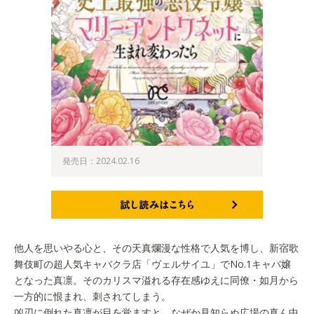
発売日：2024.02.16
試し読みはこちら
他人を思いやる心と、その天真爛漫な性格で人気を博し、新宿歌
舞伎町の超人気キャバクラ店「ヴェルサイユ」でNo.1キャバ嬢
となった真凛。そのカリスマ溢れる存在感ゆえに同僚・如月から
一方的に恨まれ、刺されてしまう。
凶刃に倒れた真凛が目を覚ますと、なぜか見知らぬ広場の真ん中