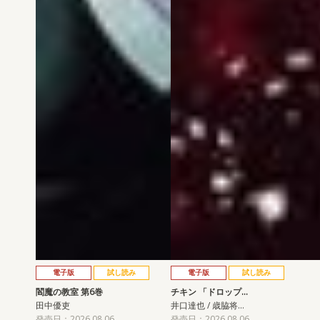
電子版
試し読み
電子版
試し読み
閻魔の教室 第6巻
チキン 「ドロップ…
田中優吏
井口達也 / 歳脇将…
発売日：2026.08.06
発売日：2026.08.06