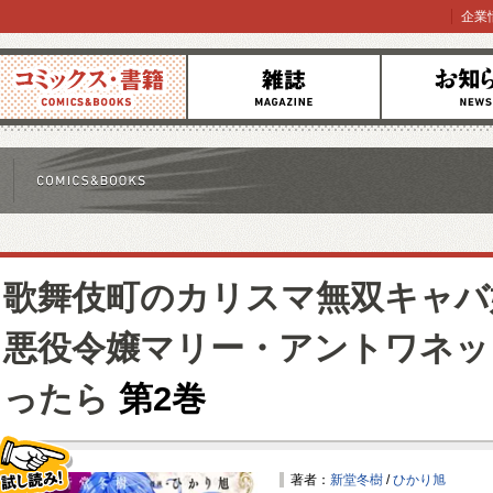
企業
コミックス
雑誌
お知らせ
歌舞伎町のカリスマ無双キャバ
悪役令嬢マリー・アントワネッ
ったら
第2巻
著者：
新堂冬樹
/
ひかり旭