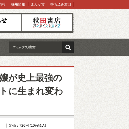
情報
採用情報
まんが賞
持ち込み窓口
オンラインショップ
検索
嬢が史上最強の
トに生まれ変わ
定価：726円 (10%税込)