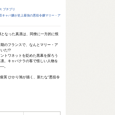
ス プチプリ
双キャバ嬢が史上最強の悪役令嬢マリー・ア
バ嬢となった真凛は、同僚に一方的に恨
命期のフランスで、なんとマリー・ア
いた!?
アントワネットを貶めた黒幕を探ろう
真凛。キャバクラの客で怪しい人物を
――。
の俊英 ひかり旭が描く、新たな“悪役令