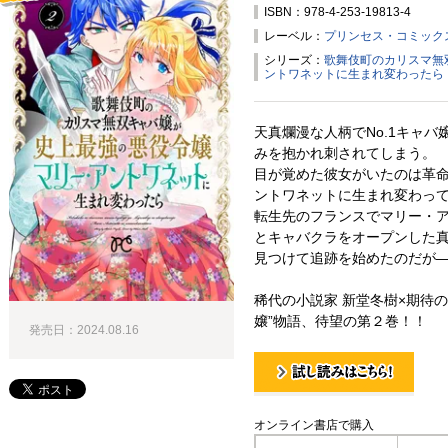
ISBN：978-4-253-19813-4
試し読み！
レーベル：
プリンセス・コミック
シリーズ：
歌舞伎町のカリスマ無
ントワネットに生まれ変わったら
天真爛漫な人柄でNo.1キャ
みを抱かれ刺されてしまう。
目が覚めた彼女がいたのは革
ントワネットに生まれ変わって
転生先のフランスでマリー・
とキャバクラをオープンした
見つけて追跡を始めたのだが
稀代の小説家 新堂冬樹×期待
嬢”物語、待望の第２巻！！
発売日：2024.08.16
試し読み！
オンライン書店で購入