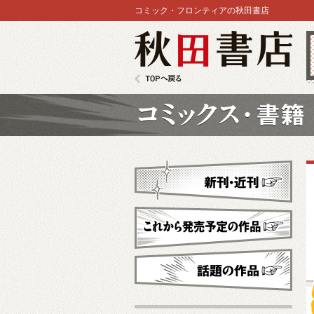
コミック・フロンティアの秋田書店
秋田書店
TOPへ戻る
コミックス
新刊・近刊
これから発売予定
話題の作品