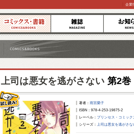
企業
コミックス
雑誌
お知らせ
上司は悪女を逃がさない
第2巻
著者：
雨宮榮子
ISBN：978-4-253-19875-2
試し読み！
レーベル：
プリンセス・コミック
シリーズ：
上司は悪女を逃がさな