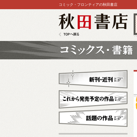
コミック・フロンティアの秋田書店
秋田書店
TOPへ戻る
コミックス
新刊・近刊
これから発売予定
話題の作品