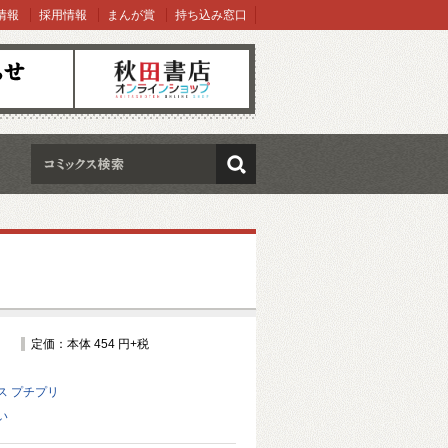
情報
採用情報
まんが賞
持ち込み窓口
オンラインショップ
検索
定価：本体 454 円+税
ス プチプリ
い