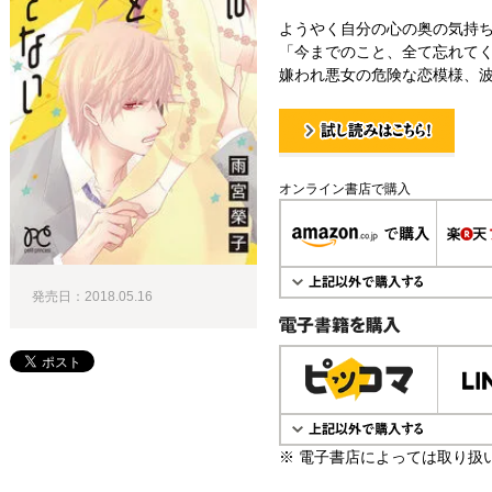
ようやく自分の心の奥の気持
「今までのこと、全て忘れてく
嫌われ悪女の危険な恋模様、波乱
試し読み！
オンライン書店で購入
発売日：2018.05.16
電子書籍で購入
※ 電子書店によっては取り扱