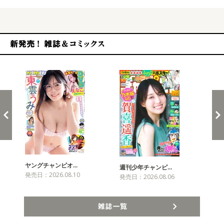
新発売！雑誌&コミックス
ヤングチャンピオ…
チャ
週刊少年チャンピ…
発売日：2026.08.10
発売
発売日：2026.08.06
雑誌一覧