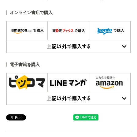
オンライン書店で購入
上記以外で購入する
電子書籍を購入
上記以外で購入する