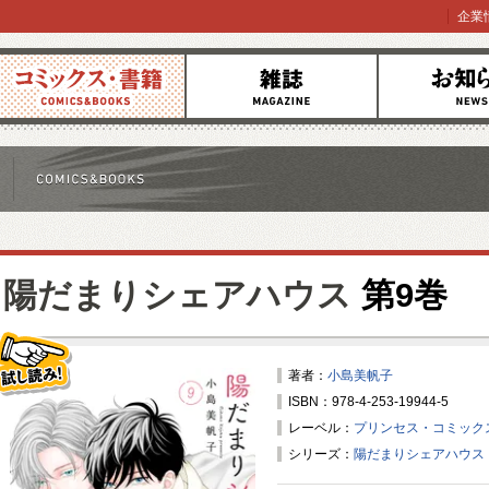
企業
コミックス
雑誌
お知らせ
陽だまりシェアハウス
第9巻
著者：
小島美帆子
ISBN：978-4-253-19944-5
試し読み！
レーベル：
プリンセス・コミック
シリーズ：
陽だまりシェアハウス