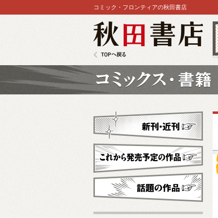
コミック・フロンティアの秋田書店
秋田書店
TOPへ戻る
コミックス
新刊・近刊
これから発売予定
話題の作品