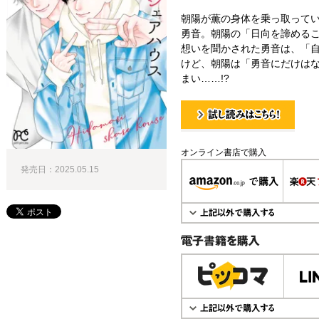
朝陽が薫の身体を乗っ取って
勇音。朝陽の「日向を諦める
想いを聞かされた勇音は、「
けど、朝陽は「勇音にだけは
まい……!?
試し読み！
オンライン書店で購入
発売日：2025.05.15
電子書籍で購入