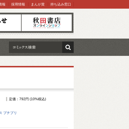
情報
採用情報
まんが賞
持ち込み窓口
オンラインショップ
検索
定価：792円 (10%税込)
ス プチプリ