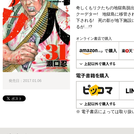
奇しくもリクたちの地獄島脱
クーデター! 地獄島に移管さ
下される! 死の影が地下施設
るが…!?
オンライン書店で購入
発売日：2017.01.06
電子書籍で購入
※ 電子書店によっては取り扱