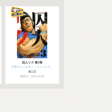
囚人リク 第3巻
少年チャンピオン・コミックス…
瀬口忍
発売日：2011.10.07