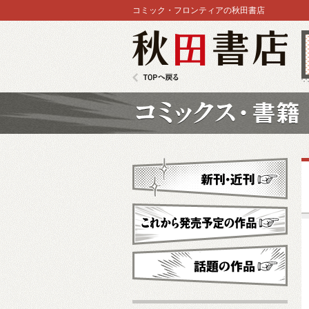
コミック・フロンティアの秋田書店
秋田書店
TOPへ戻る
コミックス
新刊・近刊
これから発売予定
話題の作品