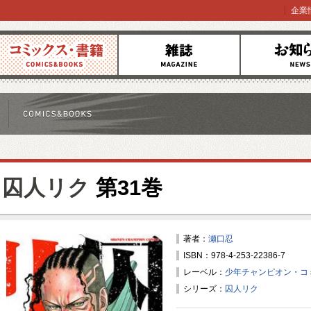
企業
コミックス
雑誌
お知らせ
囚人リク
第31巻
著者：
瀬口忍
ISBN：978-4-253-22386-7
レーベル：
少年チャンピオン・コ
シリーズ：
囚人リク