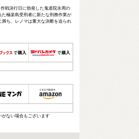
出作戦決行日に勃発した鬼道院永周の
れた極楽島受刑者に新たな刑務作業が
に満ち、レノマは重大な決断を迫られ
いがない場合もございます