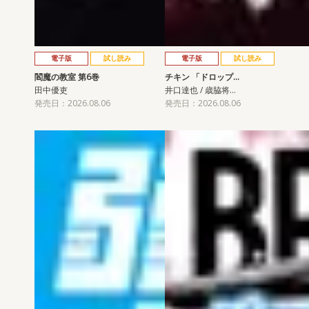
電子版
試し読み
電子版
試し読み
閻魔の教室 第6巻
チキン 「ドロップ…
田中優吏
井口達也 / 歳脇将…
発売日：2026.08.06
発売日：2026.08.06