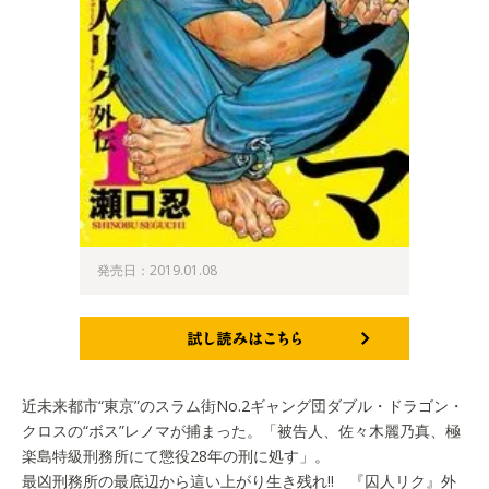
発売日：2019.01.08
試し読みはこちら
近未来都市“東京”のスラム街No.2ギャング団ダブル・ドラゴン・
クロスの“ボス”レノマが捕まった。「被告人、佐々木麗乃真、極
楽島特級刑務所にて懲役28年の刑に処す」。
最凶刑務所の最底辺から這い上がり生き残れ!! 『囚人リク』外