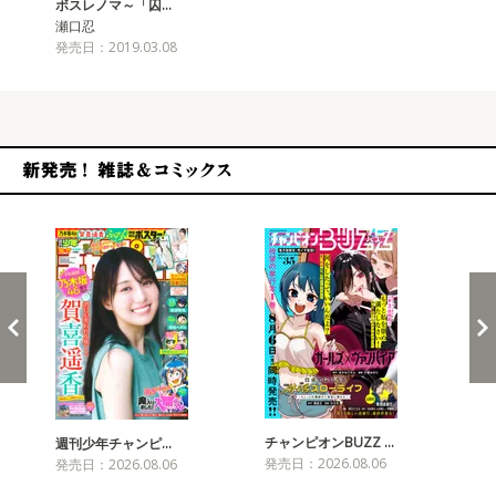
ボスレノマ～「囚…
瀬口忍
発売日：2019.03.08
新発売！雑誌&コミックス
チャンピオンBUZZ …
週刊少年チャンピ…
月
発売日：2026.08.06
発売日：2026.08.06
発売