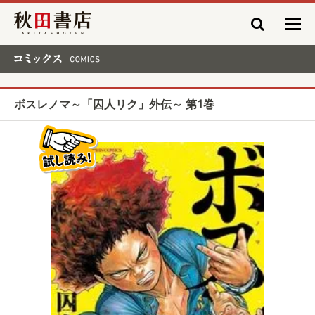
秋田書店
コミックス COMICS
ボスレノマ～「囚人リク」外伝～ 第1巻