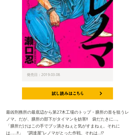
発売日：2019.03.08
試し読みはこちら
最凶刑務所の最底辺から第27木工場のトップ・膳所の首を狙うレ
ノマ。だが、膳所の部下がタイマンを妨害!! 袋だたきに…。
「膳所だけはこの手でブッ潰さねぇと気がすまねぇ。それに
は……!!」 “調達屋”レノマがとった作戦、それは…!?