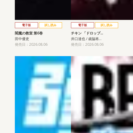
電子版
試し読み
電子版
試し読み
閻魔の教室 第6巻
チキン 「ドロップ…
田中優吏
井口達也 / 歳脇将…
発売日：2026.08.06
発売日：2026.08.06