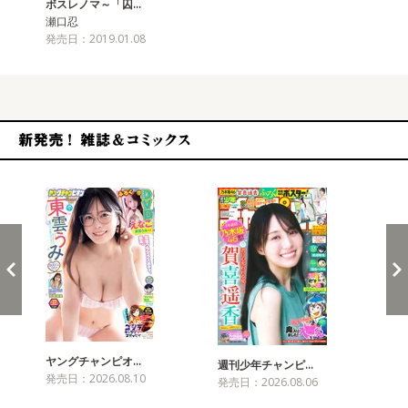
ボスレノマ～「囚…
瀬口忍
発売日：2019.01.08
新発売！雑誌&コミックス
ヤングチャンピオ…
チャ
週刊少年チャンピ…
発売日：2026.08.10
発売
発売日：2026.08.06