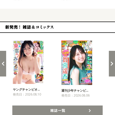
新発売！雑誌&コミックス
ヤングチャンピオ…
チャ
週刊少年チャンピ…
発売日：2026.08.10
発売
発売日：2026.08.06