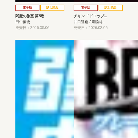
電子版
試し読み
電子版
試し読み
閻魔の教室 第6巻
チキン 「ドロップ…
田中優吏
井口達也 / 歳脇将…
発売日：2026.08.06
発売日：2026.08.06