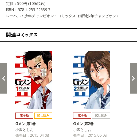
定価：590円 (10%税込)
ISBN：978-4-253-22539-7
レーベル：少年チャンピオン・コミックス（週刊少年チャンピオン）
関連コミックス
戻る
進む
電子版
試し読み
電子版
試し読み
Gメン 第1巻
Gメン 第2巻
Gメ
小沢としお
小沢としお
小
発売日：2015.04.08
発売日：2015.06.08
発売