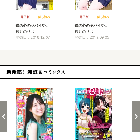
戻る
進む
電子版
試し読み
電子版
試し読み
僕の心のヤバイや…
僕の心のヤバイや…
僕
桜井のりお
桜井のりお
桜
発売日：2018.12.07
発売日：2019.09.06
発売
新発売！雑誌&コミックス