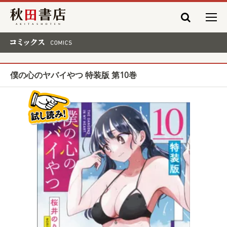
秋田書店
コミックス COMICS
僕の心のヤバイやつ 特装版 第10巻