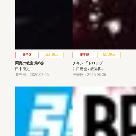
電子版
試し読み
電子版
試し読み
閻魔の教室 第6巻
チキン 「ドロップ…
田中優吏
井口達也 / 歳脇将…
発売日：2026.08.06
発売日：2026.08.06