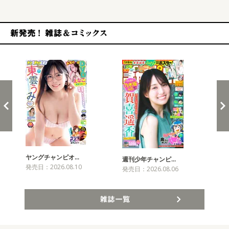
新発売！雑誌&コミックス
ヤングチャンピオ…
チャ
週刊少年チャンピ…
発売日：2026.08.10
発売
発売日：2026.08.06
雑誌一覧