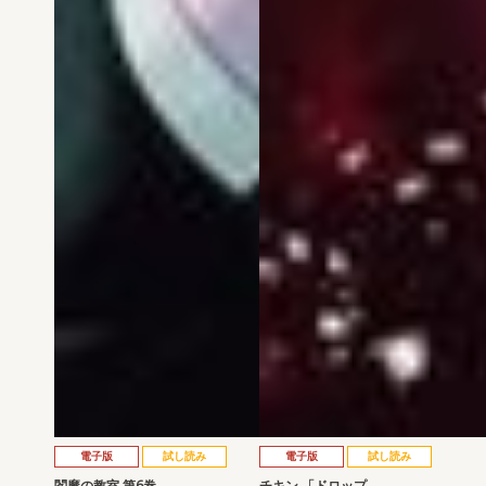
電子版
試し読み
電子版
試し読み
閻魔の教室 第6巻
チキン 「ドロップ…