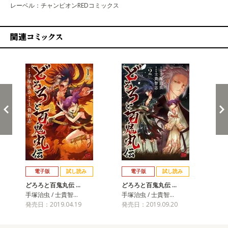
レーベル：チャンピオンREDコミックス
関連コミックス
戻る
進む
電子版
試し読み
電子版
試し読み
どろろと百鬼丸伝 …
どろろと百鬼丸伝 …
ど
手塚治虫 / 士貴智…
手塚治虫 / 士貴智…
手塚
発売日：2019.04.19
発売日：2019.09.20
発売