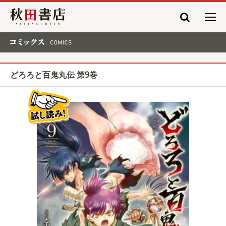
秋田書店
コミックス COMICS
どろろと百鬼丸伝 第9巻