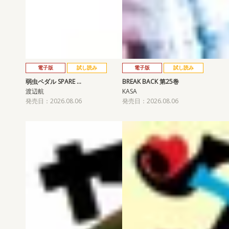
電子版
試し読み
電子版
試し読み
弱虫ペダル SPARE …
BREAK BACK 第25巻
渡辺航
KASA
発売日：2026.08.06
発売日：2026.08.06