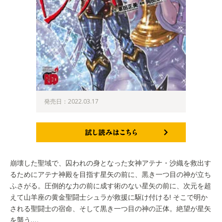
発売日：2022.03.17
試し読みはこちら
崩壊した聖域で、囚われの身となった女神アテナ・沙織を救出す
るためにアテナ神殿を目指す星矢の前に、黒き一つ目の神が立ち
ふさがる。圧倒的な力の前に成す術のない星矢の前に、次元を超
えて山羊座の黄金聖闘士シュラが救援に駆け付ける! そこで明か
される聖闘士の宿命、そして黒き一つ目の神の正体。絶望が星矢
を襲う…。