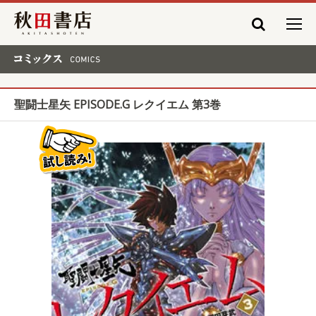
秋田書店
コミックス COMICS
聖闘士星矢 EPISODE.G レクイエム 第3巻