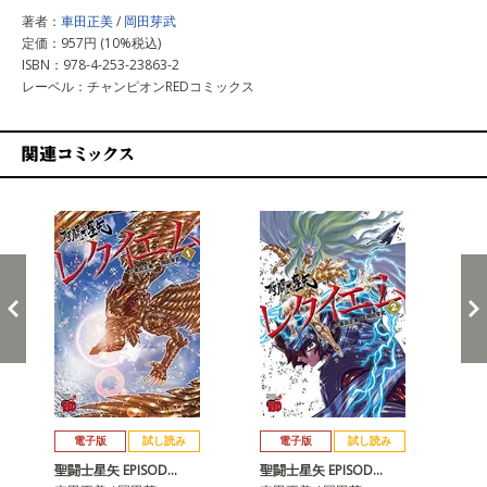
著者：
車田正美
/
岡田芽武
定価：957円 (10%税込)
ISBN：978-4-253-23863-2
レーベル：チャンピオンREDコミックス
関連コミックス
戻る
進む
電子版
試し読み
電子版
試し読み
聖闘士星矢 EPISOD…
聖闘士星矢 EPISOD…
聖闘