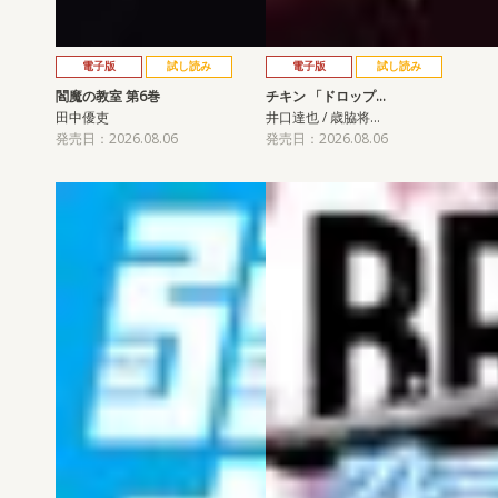
電子版
試し読み
電子版
試し読み
閻魔の教室 第6巻
チキン 「ドロップ…
田中優吏
井口達也 / 歳脇将…
発売日：2026.08.06
発売日：2026.08.06