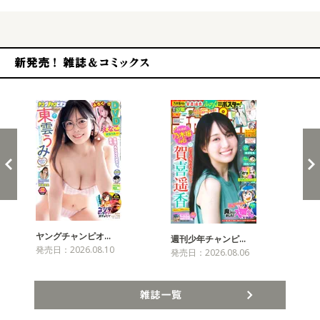
新発売！雑誌&コミックス
ヤングチャンピオ…
チャ
週刊少年チャンピ…
発売日：2026.08.10
発売
発売日：2026.08.06
雑誌一覧