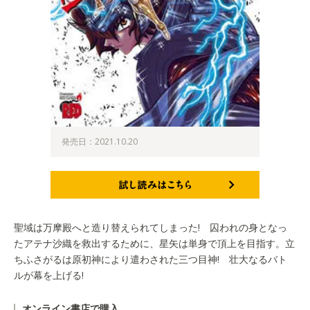
発売日：2021.10.20
試し読みはこちら
聖域は万摩殿へと造り替えられてしまった! 囚われの身となっ
たアテナ沙織を救出するために、星矢は単身で頂上を目指す。立
ちふさがるは原初神により遣わされた三つ目神! 壮大なるバト
ルが幕を上げる!
オンライン書店で購入