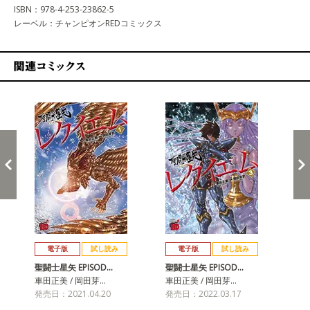
ISBN：978-4-253-23862-5
レーベル：チャンピオンREDコミックス
関連コミックス
戻る
進む
電子版
試し読み
電子版
試し読み
聖闘士星矢 EPISOD…
聖闘士星矢 EPISOD…
聖闘
車田正美 / 岡田芽…
車田正美 / 岡田芽…
車田
発売日：2021.04.20
発売日：2022.03.17
発売