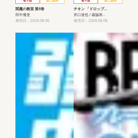
電子版
試し読み
電子版
試し読み
閻魔の教室 第6巻
チキン 「ドロップ…
田中優吏
井口達也 / 歳脇将…
発売日：2026.08.06
発売日：2026.08.06