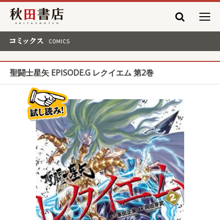
秋田書店
コミックス COMICS
聖闘士星矢 EPISODE.G レクイエム 第2巻