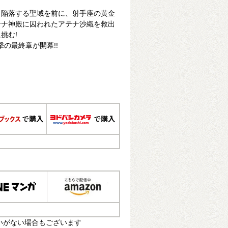
。陥落する聖域を前に、射手座の黄金
テナ神殿に囚われたアテナ沙織を救出
挑む!
撃の最終章が開幕!!
いがない場合もございます