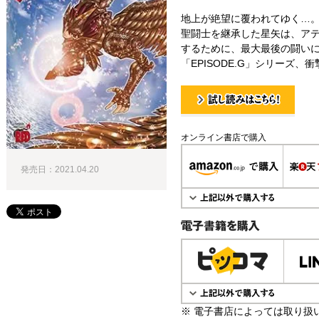
地上が絶望に覆われてゆく…
聖闘士を継承した星矢は、ア
するために、最大最後の闘いに
「EPISODE.G」シリーズ、衝
試し読み！
オンライン書店で購入
発売日：2021.04.20
電子書籍で購入
※ 電子書店によっては取り扱