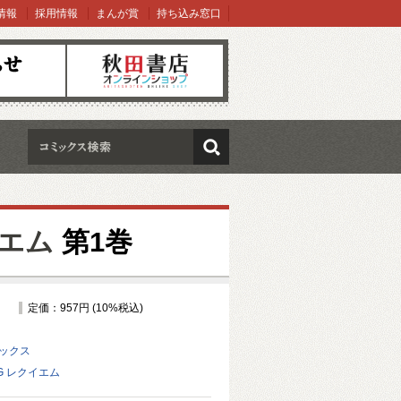
情報
採用情報
まんが賞
持ち込み窓口
オンラインショップ
検索
イエム
第1巻
定価：957円 (10%税込)
ミックス
.G レクイエム