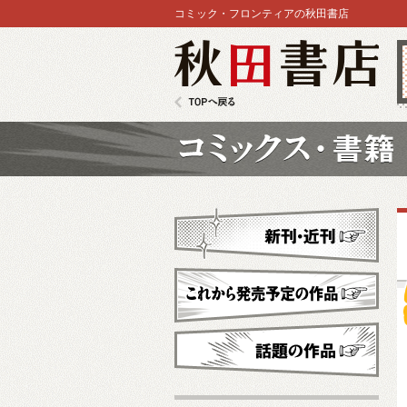
コミック・フロンティアの秋田書店
秋田書店
TOPへ戻る
コミックス
新刊・近刊
これから発売予定
話題の作品