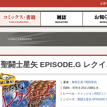
企業
コミックス
雑誌
お知らせ
聖闘士星矢 EPISODE.G レク
著者：
車田正美
/
岡田芽武
ISBN：978-4-253-23861-8
試し読み！
レーベル：
チャンピオンREDコ
シリーズ：
聖闘士星矢 EPISODE