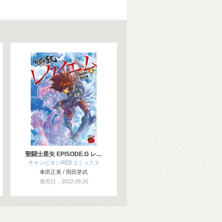
聖闘士星矢 EPISODE.G レ…
チャンピオンREDコミックス
車田正美 / 岡田芽武
発売日：2022.09.20