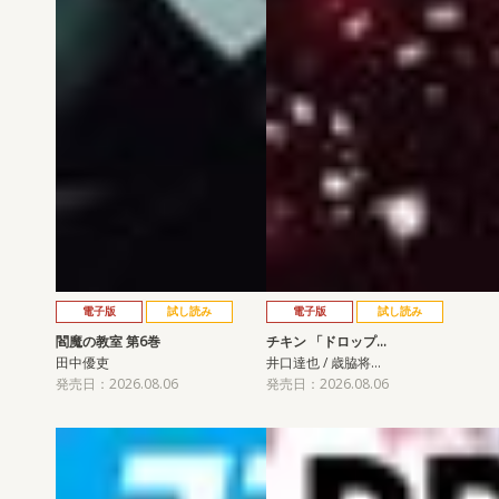
電子版
試し読み
電子版
試し読み
閻魔の教室 第6巻
チキン 「ドロップ…
田中優吏
井口達也 / 歳脇将…
発売日：2026.08.06
発売日：2026.08.06