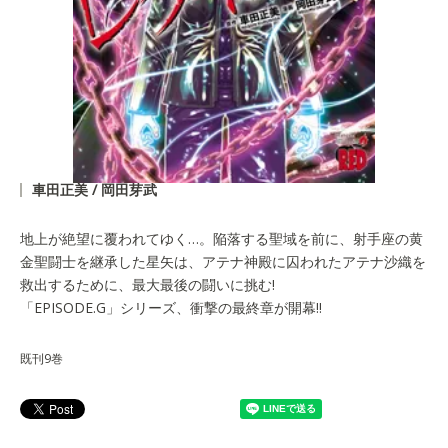
車田正美 / 岡田芽武
地上が絶望に覆われてゆく…。陥落する聖域を前に、射手座の黄
金聖闘士を継承した星矢は、アテナ神殿に囚われたアテナ沙織を
救出するために、最大最後の闘いに挑む!
「EPISODE.G」シリーズ、衝撃の最終章が開幕!!
既刊9巻