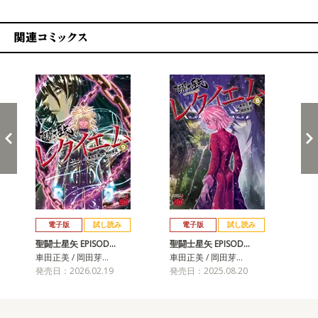
関連コミックス
戻る
進む
電子版
試し読み
電子版
試し読み
聖闘士星矢 EPISOD…
聖闘士星矢 EPISOD…
聖闘
車田正美 / 岡田芽…
車田正美 / 岡田芽…
車田
発売日：2026.02.19
発売日：2025.08.20
発売