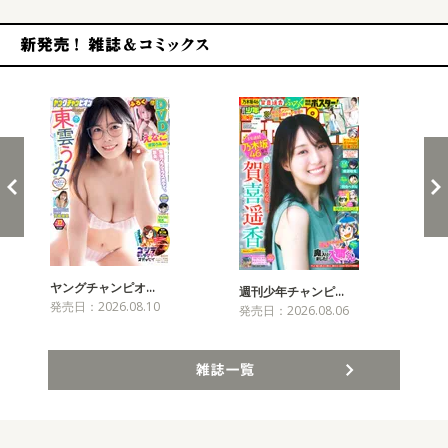
新発売！雑誌&コミックス
ヤングチャンピオ…
チャ
週刊少年チャンピ…
発売日：2026.08.10
発売
発売日：2026.08.06
雑誌一覧