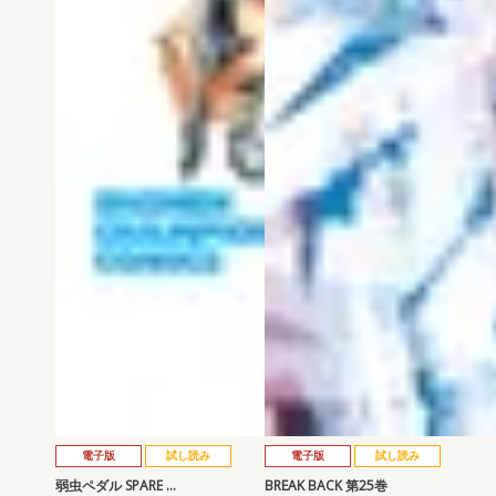
電子版
試し読み
電子版
試し読み
弱虫ペダル SPARE …
BREAK BACK 第25巻