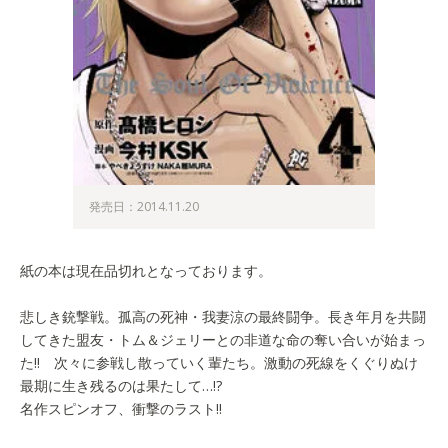
発売日：2014.11.20
紙の本は現在品切れとなっております。
悲しき銃撃戦。孤高の死神・我妻涼の最終闘争。長き年月を共闘
してきた盟友・トム＆ジェリーとの非道な命の奪い合いが始まっ
た!! 次々に参戦し散っていく輩たち。激動の死線をくぐりぬけ
最期に生き残るのは果たして…!?
名作スピンオフ、衝撃のラスト!!