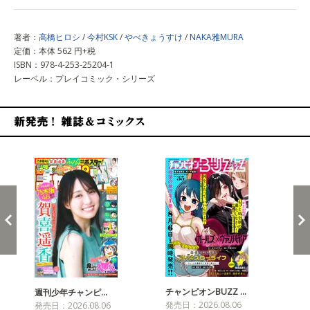
著者：
高橋ヒロシ
/
今村KSK
/
やべきょうすけ
/
NAKA雅MURA
定価：本体 562 円+税
ISBN：978-4-253-25204-1
レーベル：プレイコミック・シリーズ
新発売！雑誌&コミックス
チャンピオンBUZZ …
プリ
週刊少年チャンピ…
発売日：2026.08.06
発売
発売日：2026.08.06