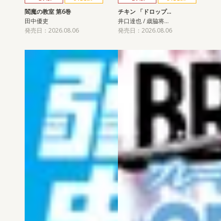
閻魔の教室 第6巻
チキン 「ドロップ…
田中優吏
井口達也 / 歳脇将…
発売日：2026.08.06
発売日：2026.08.06