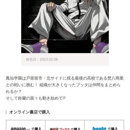
発売日：2023.02.08
鳳仙学園は戸亜留市・北サイドに残る最後の高校である焚八商業
との戦いに挑む！ 組織が大きくなったブッタは仲間をまとめら
れるか？
そして鈴蘭の面々も動き始めて!?
オンライン書店で購入