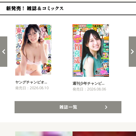
新発売！雑誌&コミックス
ヤングチャンピオ…
チャ
週刊少年チャンピ…
発売日：2026.08.10
発売
発売日：2026.08.06
雑誌一覧