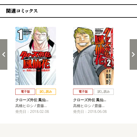
関連コミックス
戻る
進む
電子版
試し読み
電子版
試し読み
クローズ外伝 鳳仙…
クローズ外伝 鳳仙…
ク
高橋ヒロシ / 齋藤…
高橋ヒロシ / 齋藤…
高橋
発売日：2018.02.08
発売日：2018.06.08
発売