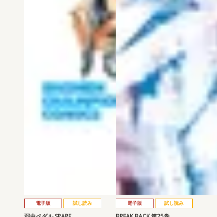
電子版
試し読み
電子版
試し読み
弱虫ペダル SPARE …
BREAK BACK 第25巻