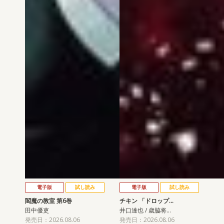
電子版
試し読み
電子版
試し読み
閻魔の教室 第6巻
チキン 「ドロップ…
田中優吏
井口達也 / 歳脇将…
発売日：2026.08.06
発売日：2026.08.06