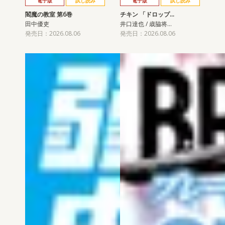
電子版
試し読み
電子版
試し読み
閻魔の教室 第6巻
チキン 「ドロップ…
田中優吏
井口達也 / 歳脇将…
発売日：2026.08.06
発売日：2026.08.06