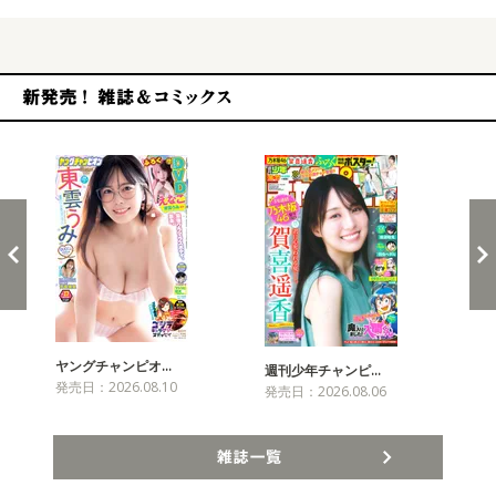
新発売！雑誌&コミックス
ヤングチャンピオ…
チャ
週刊少年チャンピ…
発売日：2026.08.10
発売
発売日：2026.08.06
雑誌一覧