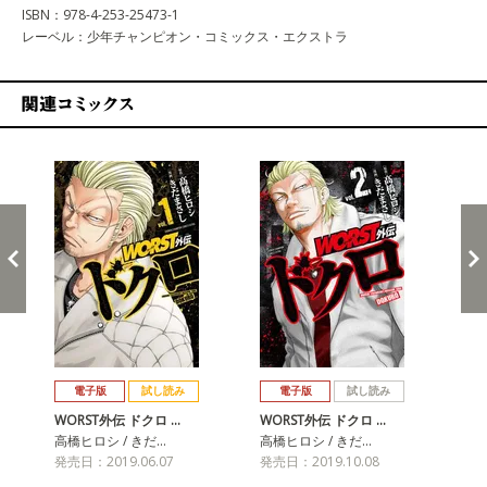
ISBN：978-4-253-25473-1
レーベル：少年チャンピオン・コミックス・エクストラ
関連コミックス
戻る
進む
電子版
試し読み
電子版
試し読み
WORST外伝 ドクロ …
WORST外伝 ドクロ …
WO
高橋ヒロシ / きだ…
高橋ヒロシ / きだ…
高橋
発売日：2019.06.07
発売日：2019.10.08
発売