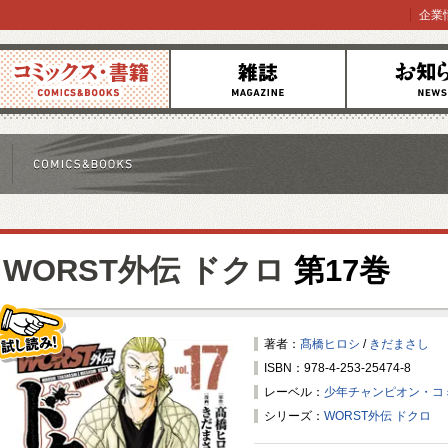
企業
コミックス
雑誌
お知らせ
WORST外伝 ドクロ
第17巻
著者：
髙橋ヒロシ
/
きだまさし
ISBN：978-4-253-25474-8
試し読み！
レーベル：
少年チャンピオン・コ
シリーズ：
WORST外伝 ドクロ