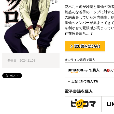
花木九里虎が鈴蘭と鳳仙の強
気盛んな若手のトップに対す
の約束をしていた河内鉄生。
鳳仙のメンバーが集まってき
を利かせて緊張感が高まって
存在感を放ち…!?
試し読み！
オンライン書店で購入
発売日：2024.11.08
電子書籍で購入