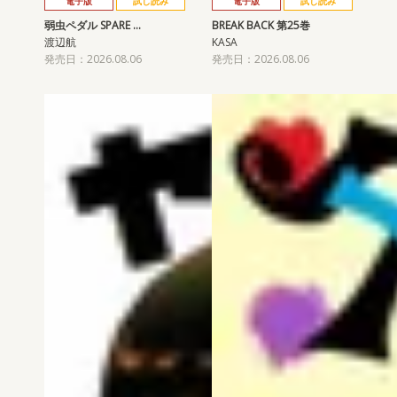
電子版
試し読み
電子版
試し読み
弱虫ペダル SPARE …
BREAK BACK 第25巻
渡辺航
KASA
発売日：2026.08.06
発売日：2026.08.06