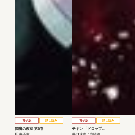
電子版
試し読み
電子版
試し読み
閻魔の教室 第6巻
チキン 「ドロップ…
田中優吏
井口達也 / 歳脇将…