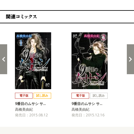
関連コミックス
戻る
進む
電子版
試し読み
電子版
試し読み
9番目のムサシ サ…
9番目のムサシ サ…
9
高橋美由紀
高橋美由紀
高
発売日：2015.08.12
発売日：2015.12.16
発売