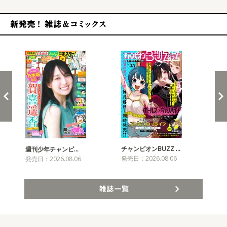
新発売！雑誌&コミックス
チャンピオンBUZZ …
週刊少年チャンピ…
月
発売日：2026.08.06
発売日：2026.08.06
発売
雑誌一覧