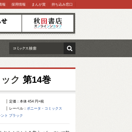
情報
採用情報
まんが賞
持ち込み窓口
オンラインショップ
検索
ラック
第14巻
定価：本体 454 円+税
レーベル：
ボニータ・コミックス
ント ブラック