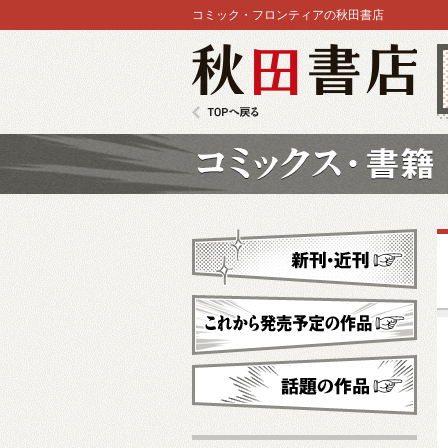
コミック・フロンティアの秋田書店
秋田書店
TOPへ戻る
コミックス
新刊・近刊
これから発売予定
話題の作品