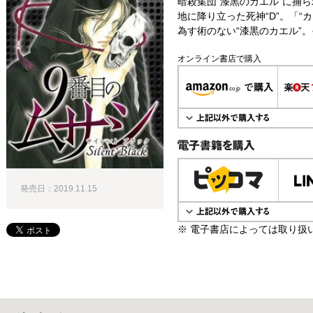
暗殺集団“漆黒のカエル”に捕
地に降り立った死神“D”。「“
為す術のない“漆黒のカエル”。
オンライン書店で購入
電子書籍で購入
発売日：2019.11.15
※ 電子書店によっては取り扱