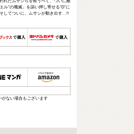
らわれたムサシらを救うべく、ついに敵
カエル”の殲滅」を謳い押し寄せる“D”に
そしてついに、ムサシが動き出す…!!
いがない場合もございます