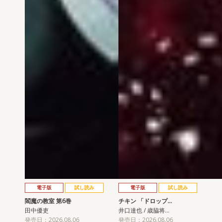
電子版
試し読み
電子版
試し読み
閻魔の教室 第6巻
チキン 「ドロップ…
田中優吏
井口達也 / 歳脇将…
発売日：2026.08.06
発売日：2026.08.06