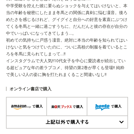
中学受験を控えた彼に要らぬショックを与えてはいけないと、本
当の年齢を秘密にしたまま冬馬との関係に真剣に悩む凜音。後ろ
めたさを感じるけれど、グイグイと自分への好意を素直にぶつけ
てくる冬馬と一緒に過ごすうちに、だんだんと彼の存在が自分の
中でいっぱいになってきてしまう…。
初めての気持ちに戸惑う凜音。絶対に本当の年齢を知られてはい
けないと気をつけていたのに、ついに高校の制服を着ているとこ
ろを冬馬に見られてしまって…!!
インスタグラムで大人気!!10代女子を中心に愛読者が続出してい
る超ピュアな年の差ラブコメ、待望の第2巻が早くも登場!! 純粋
で美しい2人の姿に胸を打たれまくること間違いなし!!
オンライン書店で購入
上記以外で購入する