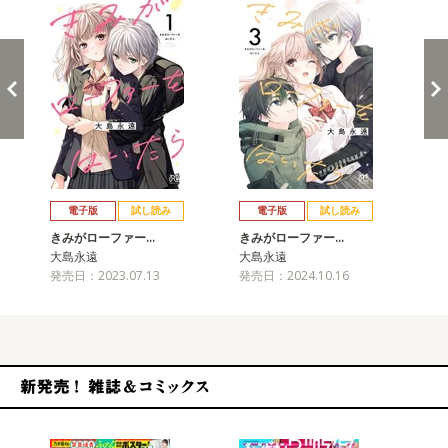
戻る
進む
電子版
試し読み
電子版
試し読み
きみがローファー…
きみがローファー…
き
大島永遠
大島永遠
大
発売日：2023.07.13
発売日：2024.10.16
発売
新発売！雑誌&コミックス