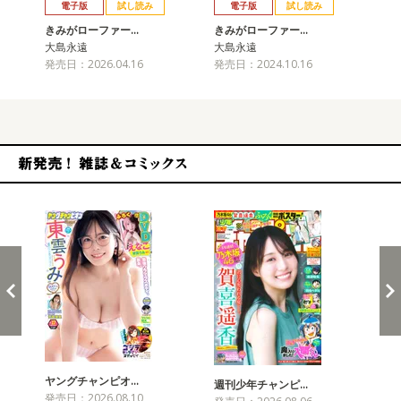
電子版
試し読み
電子版
試し読み
きみがローファー…
きみがローファー…
き
大島永遠
大島永遠
大
発売日：2026.04.16
発売日：2024.10.16
発売
新発売！雑誌&コミックス
ヤングチャンピオ…
チャ
週刊少年チャンピ…
発売日：2026.08.10
発売