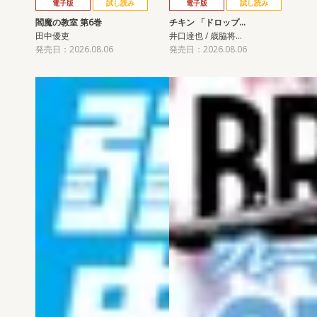
電子版
試し読み
電子版
試し読み
閻魔の教室 第6巻
チキン 「ドロップ…
田中優吏
井口達也 / 歳脇将…
発売日：2026.08.06
発売日：2026.08.06