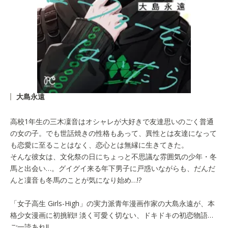
大島永遠
高校1年生の三木凜音はオシャレが大好きで友達思いのごく普通
の女の子。でも世話焼きの性格もあって、異性とは友達になって
も恋愛に至ることはなく、恋心とは無縁に生きてきた。
そんな彼女は、文化祭の日にちょっと不思議な雰囲気の少年・冬
馬と出会い…。グイグイ来る年下男子に戸惑いながらも、だんだ
んと凜音も冬馬のことが気になり始め…!?
「女子高生 Girls-High」の実力派青年漫画作家の大島永遠が、本
格少女漫画に初挑戦!! 淡く可愛く切ない、ドキドキの初恋物語…
ご一読あれ!!