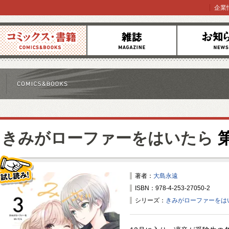
企業
コミックス
雑誌
お知らせ
きみがローファーをはいたら
第
著者：
大島永遠
ISBN：978-4-253-27050-2
試し読み！
シリーズ：
きみがローファーをは