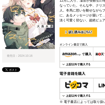
12月に入り、凜音が受験生の
なっていた。そんな中、クリ
人。冬馬に想いを馳せながら
に、あるメッセージが届いて…
淡く可愛く切ない、超絶ピュア
試し読み！
オンライン書店で購入
発売日：2024.10.16
電子書籍で購入
※ 電子書店によっては取り扱