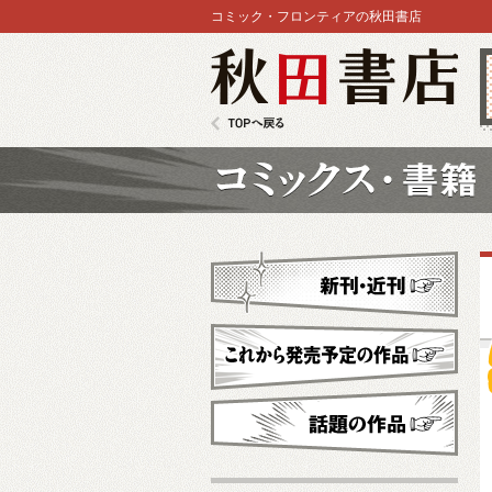
コミック・フロンティアの秋田書店
秋田書店
TOPへ戻る
コミックス
新刊・近刊
これから発売予定
話題の作品