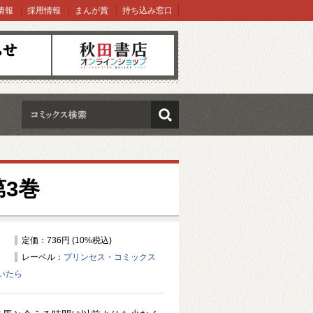
情報
採用情報
まんが賞
持ち込み窓口
オンラインショップ
検索
3巻
定価：736円 (10%税込)
レーベル：
プリンセス・コミックス
いたら