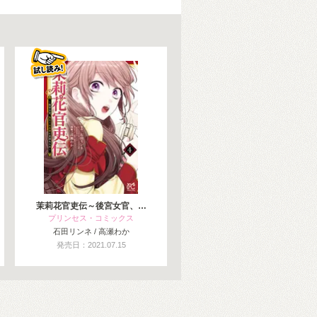
茉莉花官吏伝～後宮女官、…
プリンセス・コミックス
石田リンネ / 高瀬わか
発売日：2021.07.15