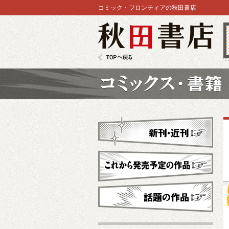
コミック・フロンティアの秋田書店
秋田書店
TOPへ戻る
コミックス
新刊・近刊
これから発売予定
話題の作品