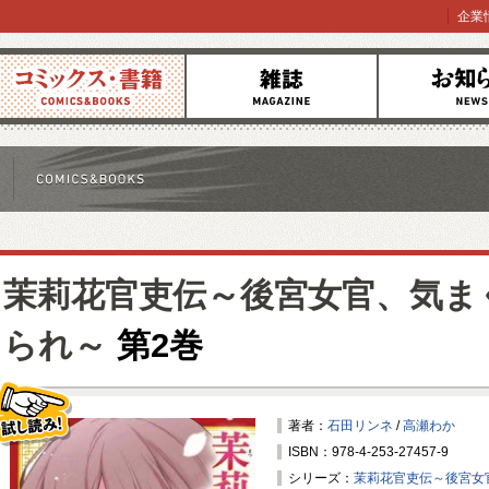
企業
コミックス
雑誌
お知らせ
茉莉花官吏伝～後宮女官、気ま
られ～
第2巻
著者：
石田リンネ
/
高瀬わか
ISBN：978-4-253-27457-9
試し読み！
シリーズ：
茉莉花官吏伝～後宮女