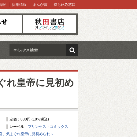
情報
採用情報
まんが賞
持ち込み窓口
オンラインショップ
検索
ぐれ皇帝に見初め
定価：880円 (10%税込)
レーベル：
プリンセス・コミックス
官、気まぐれ皇帝に見初められ～