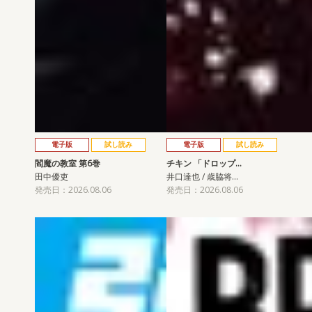
電子版
試し読み
電子版
試し読み
閻魔の教室 第6巻
チキン 「ドロップ…
田中優吏
井口達也 / 歳脇将…
発売日：2026.08.06
発売日：2026.08.06