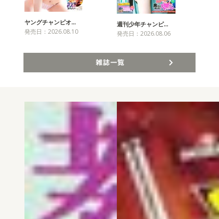
ヤングチャンピオ…
チャ
週刊少年チャンピ…
発売日：2026.08.10
発売
発売日：2026.08.06
雑誌一覧