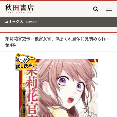
秋田書店
コミックス COMICS
茉莉花官吏伝～後宮女官、気まぐれ皇帝に見初められ～
第4巻