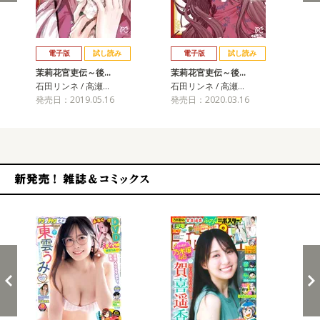
戻る
進む
電子版
試し読み
電子版
試し読み
茉莉花官吏伝～後…
茉莉花官吏伝～後…
茉
石田リンネ / 高瀬…
石田リンネ / 高瀬…
石田
発売日：2019.05.16
発売日：2020.03.16
発売
新発売！雑誌&コミックス