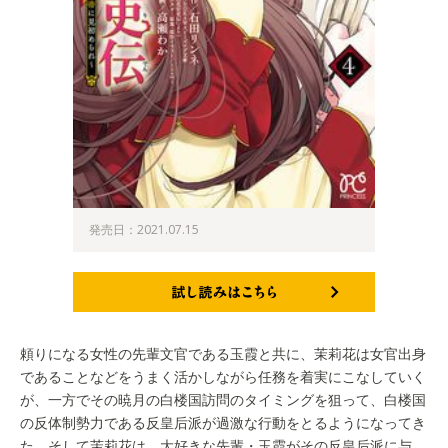
発売日：2021.07.15
試し読みはこちら
頼りになる女性の先輩文官である玉霞と共に、茉莉花は女官出身
であることなどをうまく活かしながら任務を着実にこなしていく
が、一方でその暁月の白楼国訪問のタイミングを狙って、白楼国
の反体制勢力である反皇后派が過激な行動をとるようになってき
た。そして茉莉花は、大好きな先輩・玉霞がその反皇后派に与