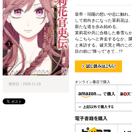
皇帝・珀陽の想いや志に触れ
して前向きになった茉莉花は
新たな道を歩み始める。
茉莉花や共に合格した春雪ら
らこちらへと奔走するなか、
と来訪する。破天荒と噂のこ
目の前に“降って”きて…!?
試し読み！
オンライン書店で購入
発売日：2020.11.16
電子書籍で購入