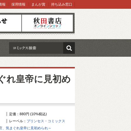
情報
採用情報
まんが賞
持ち込み窓口
オンラインショップ
検索
ぐれ皇帝に見初め
定価：880円 (10%税込)
レーベル：
プリンセス・コミックス
官、気まぐれ皇帝に見初められ～