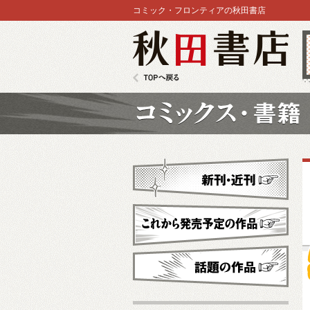
コミック・フロンティアの秋田書店
秋田書店
TOPへ戻る
コミックス
新刊・近刊
これから発売予定
話題の作品