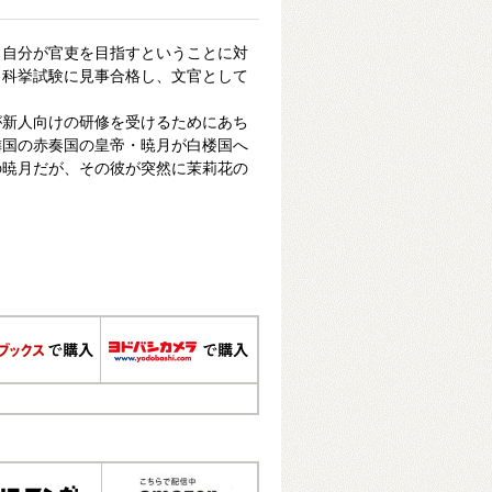
、自分が官吏を目指すということに対
、科挙試験に見事合格し、文官として
が新人向けの研修を受けるためにあち
隣国の赤奏国の皇帝・暁月が白楼国へ
の暁月だが、その彼が突然に茉莉花の