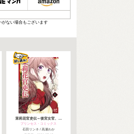
いがない場合もございます
茉莉花官吏伝～後宮女官、…
プリンセス・コミックス
石田リンネ / 高瀬わか