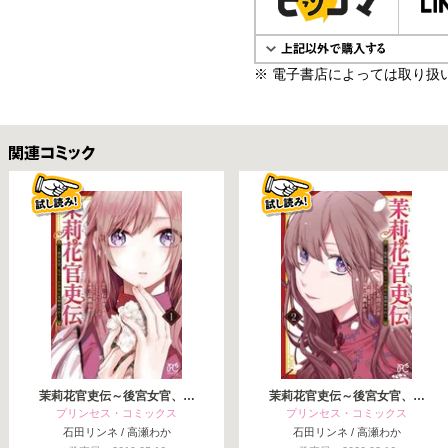
※ 電子書店によっては取り扱
関連コミックス
茉莉花官吏伝～後宮女官、…
茉莉花官吏伝～後宮女官、…
プリンセス・コミックス
プリンセス・コミックス
石田リンネ / 高瀬わか
石田リンネ / 高瀬わか