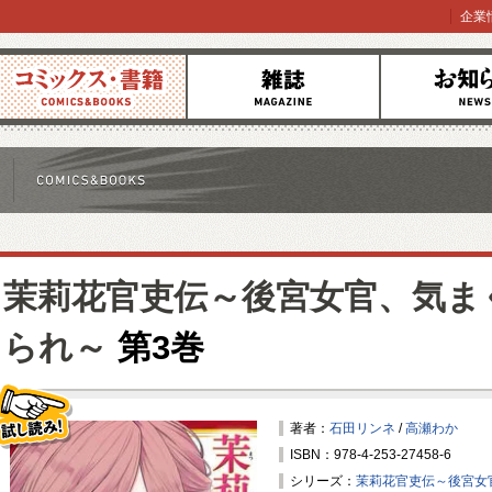
企業
コミックス
雑誌
お知らせ
茉莉花官吏伝～後宮女官、気ま
られ～
第3巻
著者：
石田リンネ
/
高瀬わか
ISBN：978-4-253-27458-6
試し読み！
シリーズ：
茉莉花官吏伝～後宮女