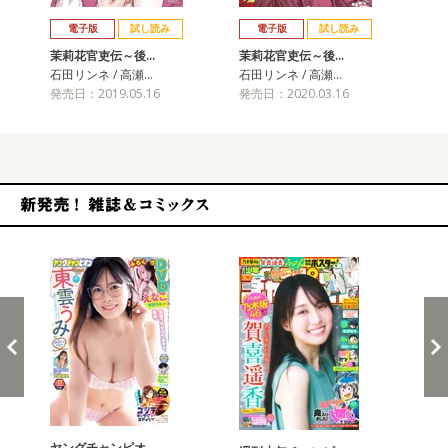
戻る
進む
電子版
試し読み
電子版
試し読み
茉莉花官吏伝～後…
茉莉花官吏伝～後…
茉
石田リンネ / 高瀬…
石田リンネ / 高瀬…
石田
発売日：2019.05.16
発売日：2020.03.16
発売
新発売！雑誌&コミックス
ヤングチャンピオ…