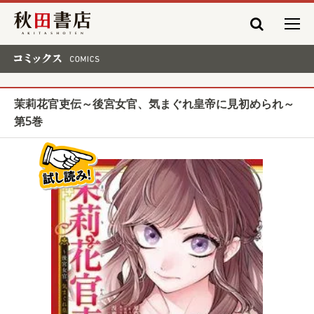
秋田書店
コミックス COMICS
茉莉花官吏伝～後宮女官、気まぐれ皇帝に見初められ～
第5巻