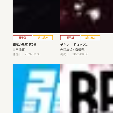
電子版
試し読み
電子版
試し読み
閻魔の教室 第6巻
チキン 「ドロップ…
田中優吏
井口達也 / 歳脇将…
発売日：2026.08.06
発売日：2026.08.06