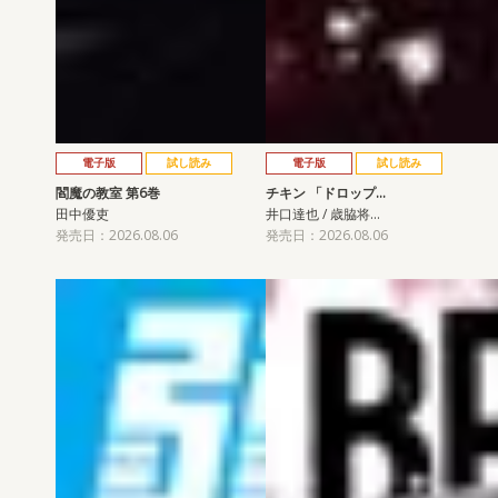
電子版
試し読み
電子版
試し読み
閻魔の教室 第6巻
チキン 「ドロップ…
田中優吏
井口達也 / 歳脇将…
発売日：2026.08.06
発売日：2026.08.06