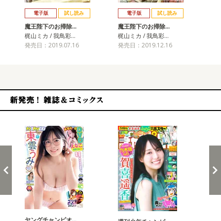
戻る
進む
電子版
試し読み
電子版
試し読み
魔王陛下のお掃除…
魔王陛下のお掃除…
魔
梶山ミカ / 我鳥彩…
梶山ミカ / 我鳥彩…
梶山
発売日：2019.07.16
発売日：2019.12.16
発売
新発売！雑誌&コミックス
ヤングチャンピオ…