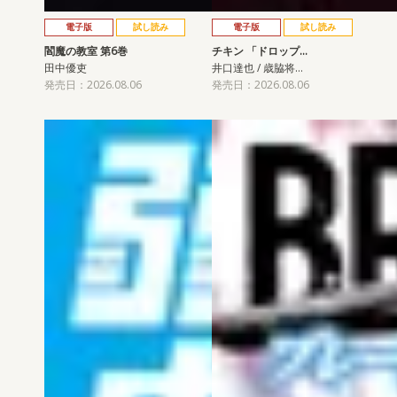
電子版
試し読み
電子版
試し読み
閻魔の教室 第6巻
チキン 「ドロップ…
田中優吏
井口達也 / 歳脇将…
発売日：2026.08.06
発売日：2026.08.06