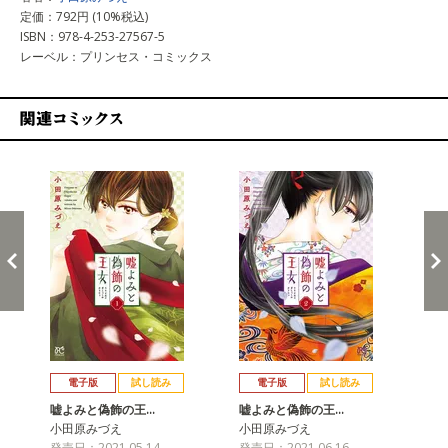
定価：792円 (10%税込)
ISBN：978-4-253-27567-5
レーベル：プリンセス・コミックス
関連コミックス
戻る
進む
電子版
試し読み
電子版
試し読み
嘘よみと偽飾の王…
嘘よみと偽飾の王…
嘘
小田原みづえ
小田原みづえ
小
発売日：2021.05.14
発売日：2021.06.16
発売