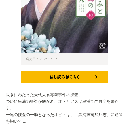
発売日：2025.06.16
試し読みはこちら
長きにわたった天代大君毒殺事件の捜査。
ついに黒浦の嫌疑が解かれ、オトとアスは黒浦での再会を果た
す。
一連の捜査の一助となったオビトは、「黒浦按司加那志」に疑問
を抱いて…。