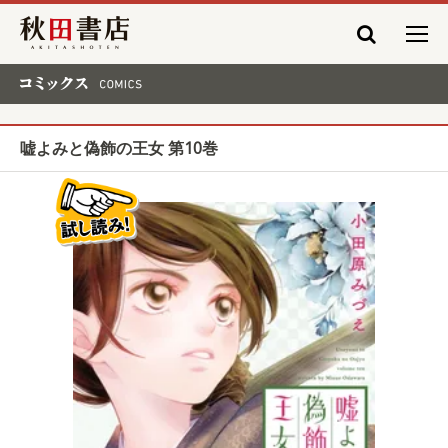
秋田書店
コミックス COMICS
嘘よみと偽飾の王女 第10巻