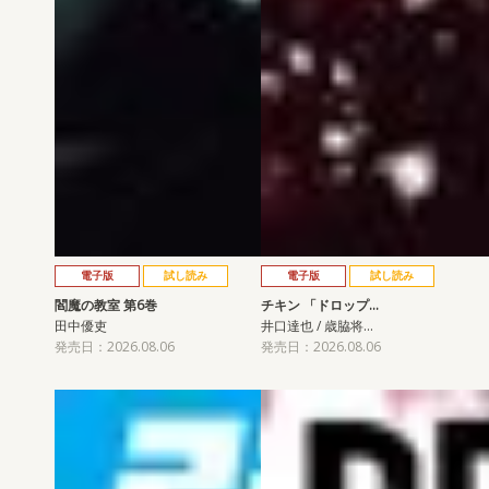
電子版
試し読み
電子版
試し読み
閻魔の教室 第6巻
チキン 「ドロップ…
田中優吏
井口達也 / 歳脇将…
発売日：2026.08.06
発売日：2026.08.06