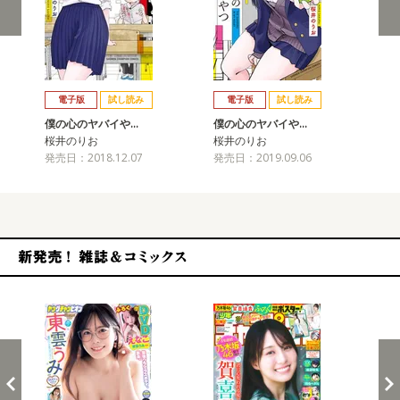
戻る
進む
電子版
試し読み
電子版
試し読み
僕の心のヤバイや…
僕の心のヤバイや…
僕
桜井のりお
桜井のりお
桜
発売日：2018.12.07
発売日：2019.09.06
発売
新発売！雑誌&コミックス