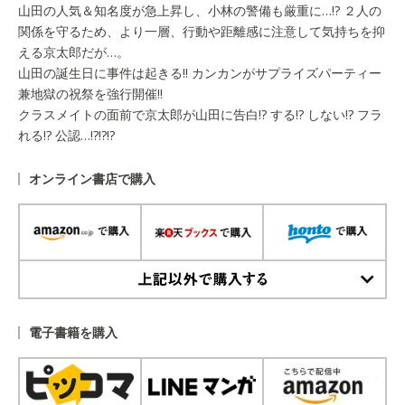
山田の人気＆知名度が急上昇し、小林の警備も厳重に…!? ２人の
関係を守るため、より一層、行動や距離感に注意して気持ちを抑
える京太郎だが…。
山田の誕生日に事件は起きる!! カンカンがサプライズパーティー
兼地獄の祝祭を強行開催!!
クラスメイトの面前で京太郎が山田に告白!? する!? しない!? フラ
れる!? 公認…!?!?!?
オンライン書店で購入
上記以外で購入する
電子書籍を購入