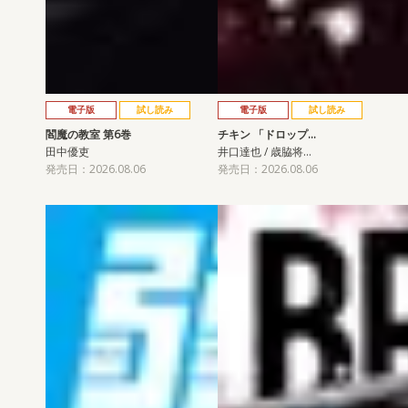
電子版
試し読み
電子版
試し読み
閻魔の教室 第6巻
チキン 「ドロップ…
田中優吏
井口達也 / 歳脇将…
発売日：2026.08.06
発売日：2026.08.06