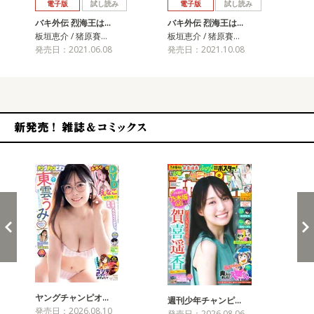
電子版
試し読み
電子版
試し読み
バキ外伝 烈海王は…
バキ外伝 烈海王は…
バ
板垣恵介 / 猪原賽…
板垣恵介 / 猪原賽…
板垣
発売日：2021.06.08
発売日：2021.10.08
発売
新発売！雑誌&コミックス
ヤングチャンピオ…
チャ
週刊少年チャンピ…
発売日：2026.08.10
発売
発売日：2026.08.06