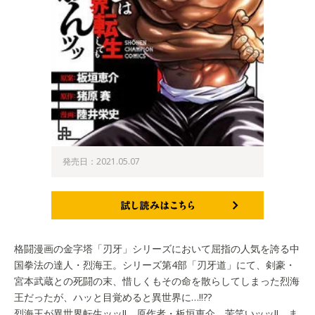
発売日：2021.05.07
試し読みはこちら
格闘漫画の金字塔「刃牙」シリーズにおいて屈指の人気を誇る中
国拳法の達人・烈海王。シリーズ第4部「刃牙道」にて、剣豪・
宮本武蔵との死闘の末、惜しくもその命を散らしてしまった烈海
王だったが、ハッと目覚めると異世界に…!!??
烈海王が異世界転生ッッ!! 原作者・板垣恵介、苦笑いッッ!! ま