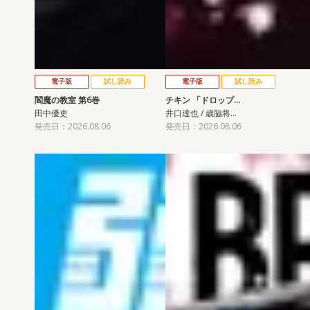
電子版
試し読み
電子版
試し読み
閻魔の教室 第6巻
チキン 「ドロップ…
田中優吏
井口達也 / 歳脇将…
発売日：2026.08.06
発売日：2026.08.06