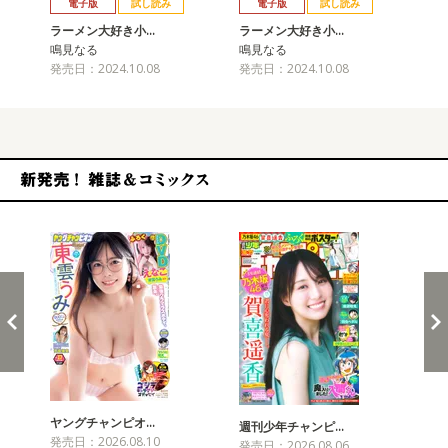
電子版
試し読み
電子版
試し読み
ラーメン大好き小…
ラーメン大好き小…
ラ
鳴見なる
鳴見なる
鳴
発売日：2024.10.08
発売日：2024.10.08
発売
新発売！雑誌&コミックス
ヤングチャンピオ…
チャ
週刊少年チャンピ…
発売日：2026.08.10
発売
発売日：2026.08.06