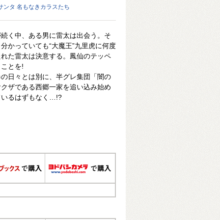
クサンタ 名もなきカラスたち
が続く中、ある男に雷太は出会う。そ
分かっていても“大魔王”九里虎に何度
たれた雷太は決意する。鳳仙のテッペ
ことを!
春の日々とは別に、半グレ集団「闇の
ヤクザである西郷一家を追い込み始め
いるはずもなく…!?