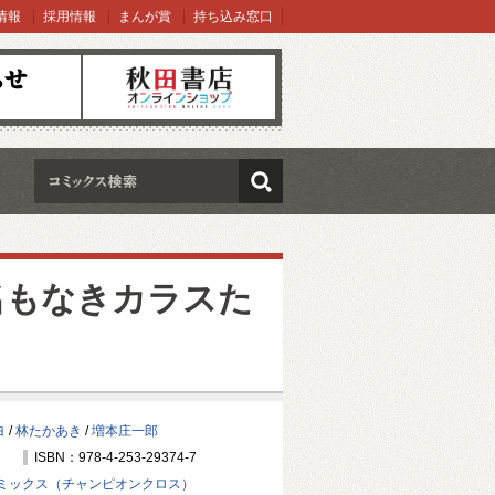
情報
採用情報
まんが賞
持ち込み窓口
オンラインショップ
検索
 名もなきカラスた
ヨ
/
林たかあき
/
増本庄一郎
ISBN：978-4-253-29374-7
ミックス（チャンピオンクロス）