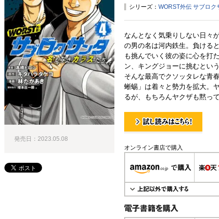
シリーズ：
WORST外伝 サブロ
なんとなく気乗りしない日々
の男の名は河内鉄生。負けると
も挑んでいく彼の姿に心を打
ン、キングジョーに挑むという
そんな最高でクソッタレな青
蜥蜴」は着々と勢力を拡大。
るが、もちろんヤクザも黙って
試し読み！
発売日：2023.05.08
オンライン書店で購入
電子書籍で購入