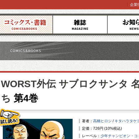
企業
コミックス
雑誌
お知らせ
WORST外伝 サブロクサンタ
ち
第4巻
著者：
高橋ヒロシ
/
キタハラタケ
定価：726円 (10%税込)
試し読み！
レーベル：
少年チャンピオン・コ