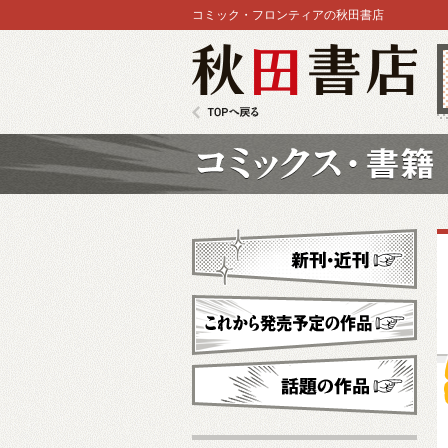
コミック・フロンティアの秋田書店
秋田書店
TOPへ戻る
コミックス
新刊・近刊
これから発売予定
話題の作品