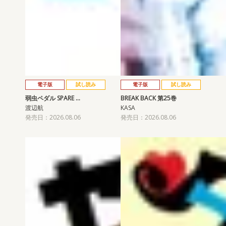
電子版
試し読み
電子版
試し読み
弱虫ペダル SPARE …
BREAK BACK 第25巻
渡辺航
KASA
発売日：2026.08.06
発売日：2026.08.06