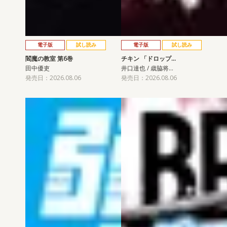
電子版
試し読み
電子版
試し読み
閻魔の教室 第6巻
チキン 「ドロップ…
田中優吏
井口達也 / 歳脇将…
発売日：2026.08.06
発売日：2026.08.06