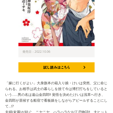
発売日：2022.10.06
試し読みはこちら
「嫁に行くがよい」大身旗本の箱入り娘・けいは突然、父に命じ
られる。お相手は武士の暮らしを捨て今は博打打ちをしていると
いう……男の名は遠山金四郎!! 覚悟を決めたけいは浅草へ行き、
金四郎が居候する船宿で看板娘をしながらアピールすることにし
て…!?
夫婦(未満)が紡ぐ、ニヤニヤ、ハラハラなお江戸物語!! 大ヒット