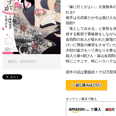
「嫁に行くがよい」大身旗本
れる!!
相手は元武家だが今は遊び人
四郎!!
「落としてみせる」と覚悟を
候する船宿で看板娘をしながら
金四郎の友人が疑われた賭場の
けいに博徒の練習をさせていた
夕顔の協力をへて身なりを整え
箱入り娘×遊び人・遠山金四郎
時にニヤニヤ、時にハラハラな
発売日：2023.09.07
原作小説は重版続々で12万部突
試し読み！
オンライン書店で購入