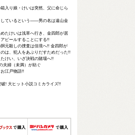
の箱入り娘・けいは突然、父に命じら
をしているという――男の名は遠山金
決めたけいは浅草へ行き、金四郎が居
アピールすることにする!!
胴元殺しの捜査は佳境へ!! 金四郎が
のは、犯人をあぶりだすためだった!!
たけい、いざ決戦の賭場へ!!
の夫婦（未満）が紡ぐ
お江戸物語!!
破! 大ヒット小説コミカライズ!!