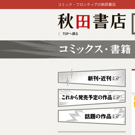
コミック・フロンティアの秋田書店
秋田書店
TOPへ戻る
コミックス
新刊・近刊
これから発売予定
話題の作品