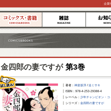
企業
コミックス
雑誌
お知らせ
金四郎の妻ですが
第3巻
著者：
神楽坂淳
/
迫ミサキ
ISBN：978-4-253-29388-4
試し読み！
レーベル：
少年チャンピオン・コ
シリーズ：
金四郎の妻ですが