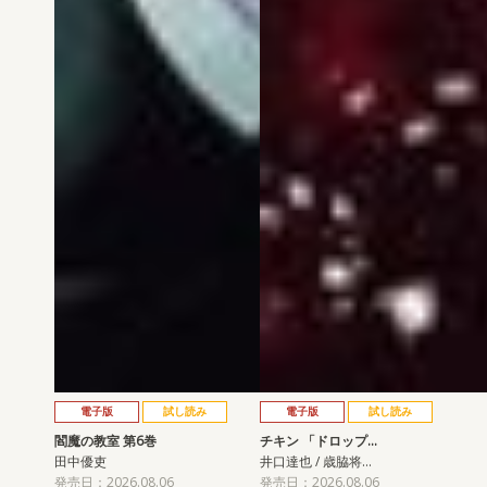
電子版
試し読み
電子版
試し読み
閻魔の教室 第6巻
チキン 「ドロップ…
田中優吏
井口達也 / 歳脇将…
発売日：2026.08.06
発売日：2026.08.06