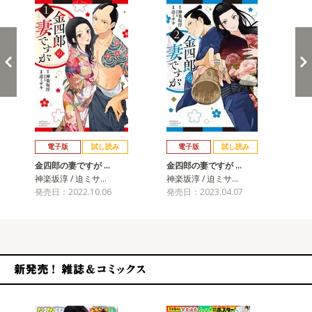
戻る
進む
電子版
試し読み
電子版
試し読み
金四郎の妻ですが …
金四郎の妻ですが …
金
神楽坂淳 / 迫ミサ…
神楽坂淳 / 迫ミサ…
神楽
発売日：2022.10.06
発売日：2023.04.07
発売
新発売！雑誌&コミックス