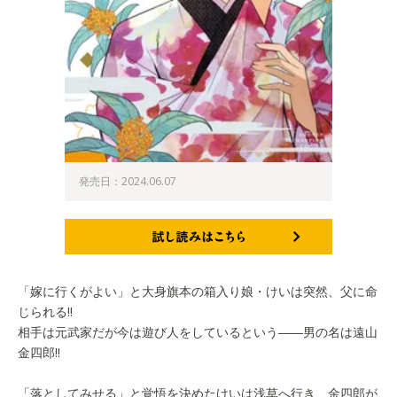
発売日：2024.06.07
試し読みはこちら
「嫁に行くがよい」と大身旗本の箱入り娘・けいは突然、父に命
じられる!!
相手は元武家だが今は遊び人をしているという――男の名は遠山
金四郎!!
「落としてみせる」と覚悟を決めたけいは浅草へ行き、金四郎が