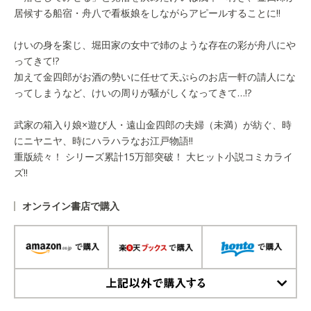
居候する船宿・舟八で看板娘をしながらアピールすることに!!
けいの身を案じ、堀田家の女中で姉のような存在の彩が舟八にや
ってきて!?
加えて金四郎がお酒の勢いに任せて天ぷらのお店一軒の請人にな
ってしまうなど、けいの周りが騒がしくなってきて…!?
武家の箱入り娘×遊び人・遠山金四郎の夫婦（未満）が紡ぐ、時
にニヤニヤ、時にハラハラなお江戸物語!!
重版続々！ シリーズ累計15万部突破！ 大ヒット小説コミカライ
ズ!!
オンライン書店で購入
上記以外で購入する