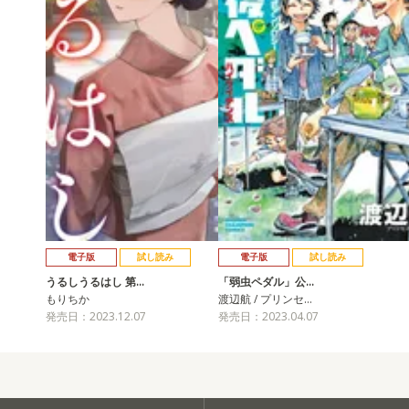
電子版
試し読み
電子版
試し読み
うるしうるはし 第…
「弱虫ペダル」公…
もりちか
渡辺航 / プリンセ…
発売日：2023.12.07
発売日：2023.04.07